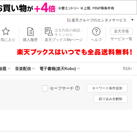
楽天グループのエンタメサービス
本/ゲーム/CD/DVD
注文内容の確認・
楽天市場
キャンセル
楽天ブックス
サービス一覧
お気に入り
購入履歴
楽天ブックスMyページ
ヘルプ
電子書籍
楽天Kobo
雑誌読み放題
楽天マガジン
放題
音楽配信
電子書籍(楽天Kobo)
R18+
音楽配信
楽天ミュージック
動画配信
セーフサーチ
キーワード条件追加
楽天TV
絞り込み全解除
動画配信ガイド
Rakuten PLAY
無料テレビ
Rチャンネル
チケット