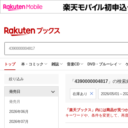
トップ
本・コミック
雑誌
音楽CD
DVD・ブルーレイ
絞り込み
「
4390000004817
」の検索
発売日
在庫あり
2026/05/01～202
発売月
「楽天ブックス」内には商品が見つ
2026年06月
キーワードや、条件を変更して、再
2026年07月