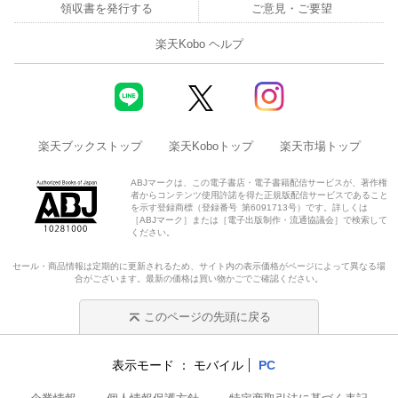
領収書を発行する
ご意見・ご要望
楽天Kobo ヘルプ
楽天ブックストップ
楽天Koboトップ
楽天市場トップ
ABJマークは、この電子書店・電子書籍配信サービスが、著作権
者からコンテンツ使用許諾を得た正規版配信サービスであること
を示す登録商標（登録番号 第6091713号）です。詳しくは
［ABJマーク］または［電子出版制作・流通協議会］で検索して
ください。
セール・商品情報は定期的に更新されるため、サイト内の表示価格がページによって異なる場
合がございます。最新の価格は買い物かごでご確認ください。
このページの先頭に戻る
表示モード
モバイル
PC