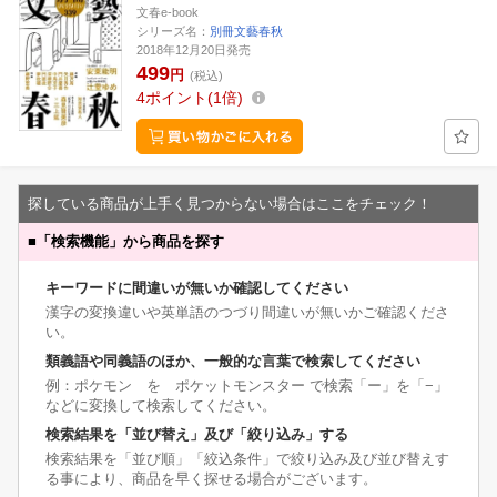
文春e-book
シリーズ名：
別冊文藝春秋
2018年12月20日発売
499
円
(税込)
4
ポイント
1倍
探している商品が上手く見つからない場合はここをチェック！
■
「検索機能」から商品を探す
キーワードに間違いが無いか確認してください
漢字の変換違いや英単語のつづり間違いが無いかご確認くださ
い。
類義語や同義語のほか、一般的な言葉で検索してください
例：ポケモン を ポケットモンスター で検索「ー」を「−」
などに変換して検索してください。
検索結果を「並び替え」及び「絞り込み」する
検索結果を「並び順」「絞込条件」で絞り込み及び並び替えす
る事により、商品を早く探せる場合がございます。