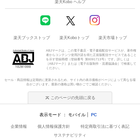
楽天Kobo ヘルプ
楽天ブックストップ
楽天Koboトップ
楽天市場トップ
ABJマークは、この電子書店・電子書籍配信サービスが、著作権
者からコンテンツ使用許諾を得た正規版配信サービスであること
を示す登録商標（登録番号 第6091713号）です。詳しくは
［ABJマーク］または［電子出版制作・流通協議会］で検索して
ください。
セール・商品情報は定期的に更新されるため、サイト内の表示価格がページによって異なる場
合がございます。最新の価格は買い物かごでご確認ください。
このページの先頭に戻る
表示モード
モバイル
PC
企業情報
個人情報保護方針
特定商取引法に基づく表記
サステナビリティ