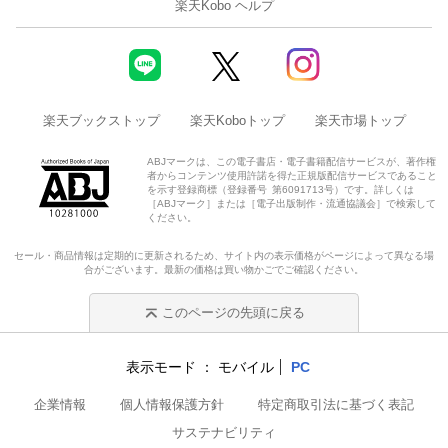
楽天Kobo ヘルプ
楽天ブックストップ
楽天Koboトップ
楽天市場トップ
ABJマークは、この電子書店・電子書籍配信サービスが、著作権
者からコンテンツ使用許諾を得た正規版配信サービスであること
を示す登録商標（登録番号 第6091713号）です。詳しくは
［ABJマーク］または［電子出版制作・流通協議会］で検索して
ください。
セール・商品情報は定期的に更新されるため、サイト内の表示価格がページによって異なる場
合がございます。最新の価格は買い物かごでご確認ください。
このページの先頭に戻る
表示モード
モバイル
PC
企業情報
個人情報保護方針
特定商取引法に基づく表記
サステナビリティ