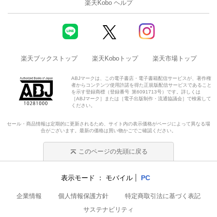
楽天Kobo ヘルプ
楽天ブックストップ
楽天Koboトップ
楽天市場トップ
ABJマークは、この電子書店・電子書籍配信サービスが、著作権
者からコンテンツ使用許諾を得た正規版配信サービスであること
を示す登録商標（登録番号 第6091713号）です。詳しくは
［ABJマーク］または［電子出版制作・流通協議会］で検索して
ください。
セール・商品情報は定期的に更新されるため、サイト内の表示価格がページによって異なる場
合がございます。最新の価格は買い物かごでご確認ください。
このページの先頭に戻る
表示モード
モバイル
PC
企業情報
個人情報保護方針
特定商取引法に基づく表記
サステナビリティ