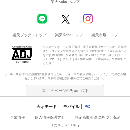
楽天Kobo ヘルプ
楽天ブックストップ
楽天Koboトップ
楽天市場トップ
ABJマークは、この電子書店・電子書籍配信サービスが、著作権
者からコンテンツ使用許諾を得た正規版配信サービスであること
を示す登録商標（登録番号 第6091713号）です。詳しくは
［ABJマーク］または［電子出版制作・流通協議会］で検索して
ください。
セール・商品情報は定期的に更新されるため、サイト内の表示価格がページによって異なる場
合がございます。最新の価格は買い物かごでご確認ください。
このページの先頭に戻る
表示モード
モバイル
PC
企業情報
個人情報保護方針
特定商取引法に基づく表記
サステナビリティ