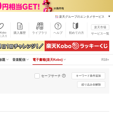
楽天グループのエンタメサービス
電子書籍
楽天市場
楽天Kobo
Kobo
購入履歴
ライブラリ
ヘルプ
初めての方
サービス一覧
本/ゲーム/CD/DVD
に入り
楽天ブックス
雑誌読み放題
楽天マガジン
放題
音楽配信
電子書籍(楽天Kobo)
R18+
音楽配信
楽天ミュージック
動画配信
セーフサーチ
キーワード条件追加
楽天TV
動画配信ガイド
絞り込み全解除
Rakuten PLAY
無料テレビ
Rチャンネル
チケット