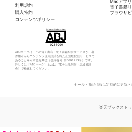
Macアプリ
利用規約
電子書籍リ
購入特約
ブラウザビ
コンテンツポリシー
ABJマークは、この電子書店・電子書籍配信サービスが、著
作権者からコンテンツ使用許諾を得た正規版配信サービスで
あることを示す登録商標（登録番号 第6091713号）です。
詳しくは［ABJマーク］または［電子出版制作・流通協議
会］で検索してください。
セール・商品情報は定期的に更新さ
楽天ブックスト