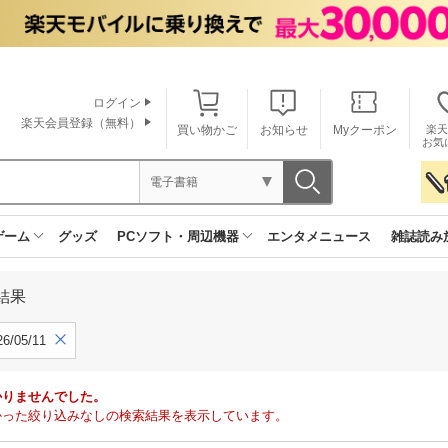
ログイン
楽天会員登録（無料）
買い物かご
お知らせ
Myクーポン
楽天
お気
電子書籍
ゲーム
グッズ
PCソフト・周辺機器
エンタメニュース
雑誌読み
結果
6/05/11
かりませんでした。
で見つかった絞り込みなしの検索結果を表示しています。