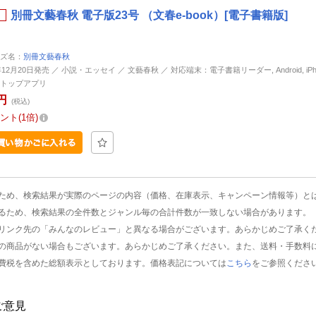
別冊文藝春秋 電子版23号 （文春e-book）[電子書籍版]
ズ名：
別冊文藝春秋
年12月20日発売 ／ 小説・エッセイ ／ 文藝春秋 ／ 対応端末：電子書籍リーダー, Android, iPhone
トップアプリ
円
(税込)
ント
1倍
ため、検索結果が実際のページの内容（価格、在庫表示、キャンペーン情報等）と
るため、検索結果の全件数とジャンル毎の合計件数が一致しない場合があります。
リンク先の「みんなのレビュー」と異なる場合がございます。あらかじめご了承く
の商品がない場合もございます。あらかじめご了承ください。また、送料・手数料
費税を含めた総額表示としております。価格表記については
こちら
をご参照くださ
ご意見