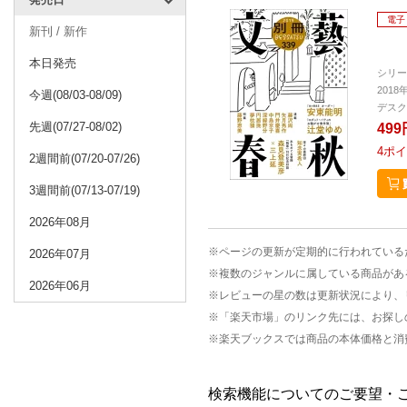
電子
新刊 / 新作
本日発売
シリー
2018
今週(08/03-08/09)
デスク
先週(07/27-08/02)
499
4
ポイ
2週間前(07/20-07/26)
3週間前(07/13-07/19)
2026年08月
※ページの更新が定期的に行われている
2026年07月
※複数のジャンルに属している商品があ
2026年06月
※レビューの星の数は更新状況により、
※「楽天市場」のリンク先には、お探し
※楽天ブックスでは商品の本体価格と消
検索機能についてのご要望・