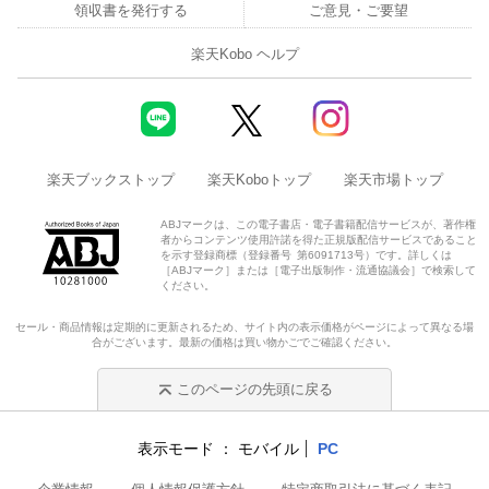
領収書を発行する
ご意見・ご要望
楽天Kobo ヘルプ
楽天ブックストップ
楽天Koboトップ
楽天市場トップ
ABJマークは、この電子書店・電子書籍配信サービスが、著作権
者からコンテンツ使用許諾を得た正規版配信サービスであること
を示す登録商標（登録番号 第6091713号）です。詳しくは
［ABJマーク］または［電子出版制作・流通協議会］で検索して
ください。
セール・商品情報は定期的に更新されるため、サイト内の表示価格がページによって異なる場
合がございます。最新の価格は買い物かごでご確認ください。
このページの先頭に戻る
表示モード
モバイル
PC