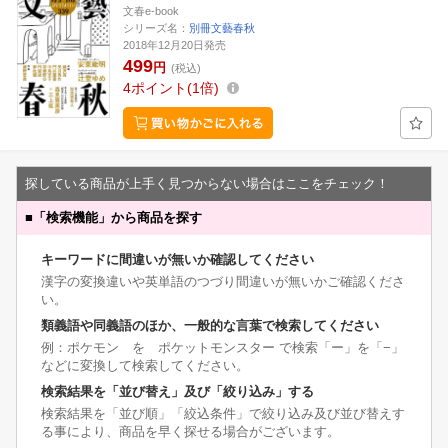
文春e-book
シリーズ名：
別冊文藝春秋
2018年12月20日発売
499
円
(税込)
4
ポイント
1倍
探している商品が上手く見つからない場合はここをチェック！
■
「検索機能」から商品を探す
キーワードに間違いが無いか確認してください
漢字の変換違いや英単語のつづり間違いが無いかご確認くださ
い。
類義語や同義語のほか、一般的な言葉で検索してください
例：ポケモン を ポケットモンスター で検索「ー」を「−」
などに変換して検索してください。
検索結果を「並び替え」及び「絞り込み」する
検索結果を「並び順」「絞込条件」で絞り込み及び並び替えす
る事により、商品を早く探せる場合がございます。