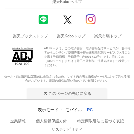
楽天Kobo ヘルプ
楽天ブックストップ
楽天Koboトップ
楽天市場トップ
ABJマークは、この電子書店・電子書籍配信サービスが、著作権
者からコンテンツ使用許諾を得た正規版配信サービスであること
を示す登録商標（登録番号 第6091713号）です。詳しくは
［ABJマーク］または［電子出版制作・流通協議会］で検索して
ください。
セール・商品情報は定期的に更新されるため、サイト内の表示価格がページによって異なる場
合がございます。最新の価格は買い物かごでご確認ください。
このページの先頭に戻る
表示モード
モバイル
PC
企業情報
個人情報保護方針
特定商取引法に基づく表記
サステナビリティ