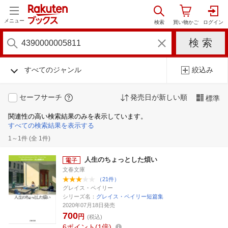
メニュー
すべてのジャンル
絞込み
セーフサーチ
発売日が新しい順
標準
関連性の高い検索結果のみを表示しています。
すべての検索結果を表示する
1～1件 (全 1件)
人生のちょっとした煩い
文春文庫
（21件）
グレイス・ペイリー
シリーズ名：
グレイス・ペイリー短篇集
2020年07月18日発売
700
円
(税込)
6
ポイント
1倍