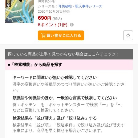
風野真知雄
シリーズ名：
耳袋秘帖・殺人事件シリーズ
2020年10月07日発売
690
円
(税込)
6
ポイント
1倍
探している商品が上手く見つからない場合はここをチェック！
■
「検索機能」から商品を探す
キーワードに間違いが無いか確認してください
漢字の変換違いや英単語のつづり間違いが無いかご確認くださ
い。
類義語や同義語のほか、一般的な言葉で検索してください
例：ポケモン を ポケットモンスター で検索「ー」を「−」
などに変換して検索してください。
検索結果を「並び替え」及び「絞り込み」する
検索結果を「並び順」「絞込条件」で絞り込み及び並び替えす
る事により、商品を早く探せる場合がございます。