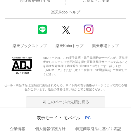
領収書を発行する
ご意見・ご要望
楽天Kobo ヘルプ
楽天ブックストップ
楽天Koboトップ
楽天市場トップ
ABJマークは、この電子書店・電子書籍配信サービスが、著作権
者からコンテンツ使用許諾を得た正規版配信サービスであること
を示す登録商標（登録番号 第6091713号）です。詳しくは
［ABJマーク］または［電子出版制作・流通協議会］で検索して
ください。
セール・商品情報は定期的に更新されるため、サイト内の表示価格がページによって異なる場
合がございます。最新の価格は買い物かごでご確認ください。
このページの先頭に戻る
表示モード
モバイル
PC
企業情報
個人情報保護方針
特定商取引法に基づく表記