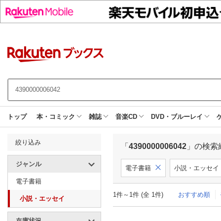
トップ
本・コミック
雑誌
音楽CD
DVD・ブルーレイ
絞り込み
「
4390000006042
」の検索
ジャンル
電子書籍
小説・エッセイ
電子書籍
1件～1件 (全 1件)
おすすめ順
小説・エッセイ
在庫状況