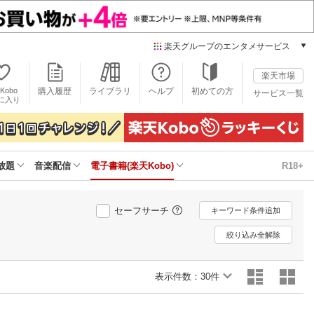
楽天グループのエンタメサービス
電子書籍
楽天市場
楽天Kobo
Kobo
購入履歴
ライブラリ
ヘルプ
初めての方
サービス一覧
本/ゲーム/CD/DVD
に入り
楽天ブックス
雑誌読み放題
楽天マガジン
放題
音楽配信
電子書籍(楽天Kobo)
R18+
音楽配信
楽天ミュージック
動画配信
セーフサーチ
キーワード条件追加
楽天TV
動画配信ガイド
絞り込み全解除
Rakuten PLAY
無料テレビ
表示件数：
30件
Rチャンネル
チケット