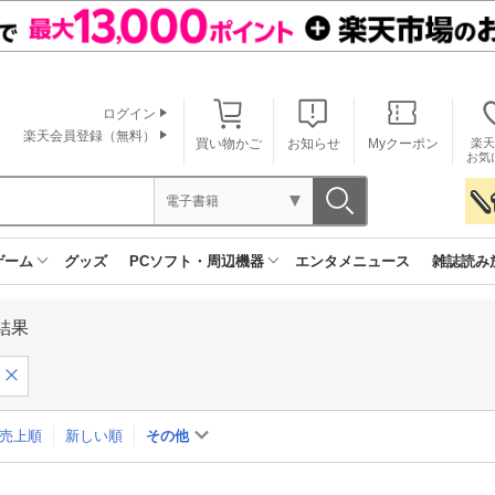
ログイン
楽天会員登録（無料）
買い物かご
お知らせ
Myクーポン
楽天
お気
電子書籍
ゲーム
グッズ
PCソフト・周辺機器
エンタメニュース
雑誌読み
結果
売上順
新しい順
その他