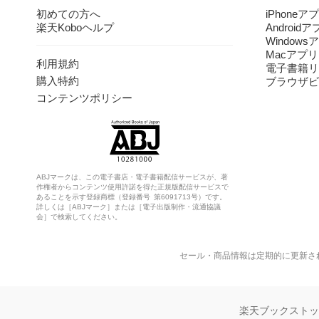
初めての方へ
iPhoneア
楽天Koboヘルプ
Android
Windows
Macアプリ
利用規約
電子書籍リ
購入特約
ブラウザビ
コンテンツポリシー
ABJマークは、この電子書店・電子書籍配信サービスが、著
作権者からコンテンツ使用許諾を得た正規版配信サービスで
あることを示す登録商標（登録番号 第6091713号）です。
詳しくは［ABJマーク］または［電子出版制作・流通協議
会］で検索してください。
セール・商品情報は定期的に更新さ
楽天ブックスト