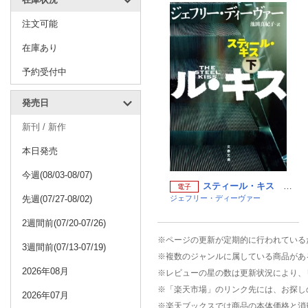
注文可能
在庫あり
予約受付中
発売日
新刊 / 新作
本日発売
今週(08/03-08/07)
スティール・キス 下 （文春文庫）
電子
先週(07/27-08/02)
ジェフリー・ディーヴァー
2週間前(07/20-07/26)
※ページの更新が定期的に行われている
3週間前(07/13-07/19)
※複数のジャンルに属している商品があ
2026年08月
※レビューの星の数は更新状況により、
※「楽天市場」のリンク先には、お探し
2026年07月
※楽天ブックスでは商品の本体価格と消