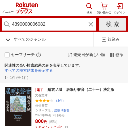
メニュー
すべてのジャンル
絞込み
セーフサーチ
発売日が新しい順
標準
関連性の高い検索結果のみを表示しています。
すべての検索結果を表示する
1～1件 (全 1件)
鯖雲ノ城 居眠り磐音（二十一）決定版
文春文庫
（3件）
佐伯泰英
シリーズ名：
居眠り磐音
2021年04月06日発売
800
円
(税込)
7
ポイント
1倍