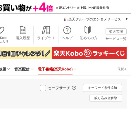
楽天グループのエンタメサービス
電子書籍
楽天市場
楽天Kobo
Kobo
購入履歴
ライブラリ
ヘルプ
初めての方
サービス一覧
本/ゲーム/CD/DVD
に入り
楽天ブックス
雑誌読み放題
楽天マガジン
放題
音楽配信
電子書籍(楽天Kobo)
R18+
音楽配信
楽天ミュージック
動画配信
セーフサーチ
キーワード条件追加
楽天TV
動画配信ガイド
絞り込み全解除
Rakuten PLAY
無料テレビ
Rチャンネル
チケット