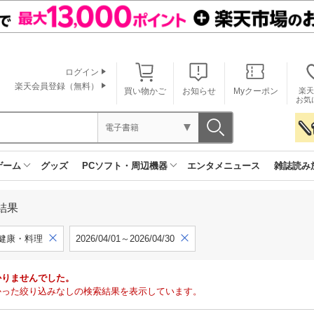
ログイン
楽天会員登録（無料）
買い物かご
お知らせ
Myクーポン
楽天
お気
電子書籍
ゲーム
グッズ
PCソフト・周辺機器
エンタメニュース
雑誌読み
結果
健康・料理
2026/04/01～2026/04/30
かりませんでした。
で見つかった絞り込みなしの検索結果を表示しています。