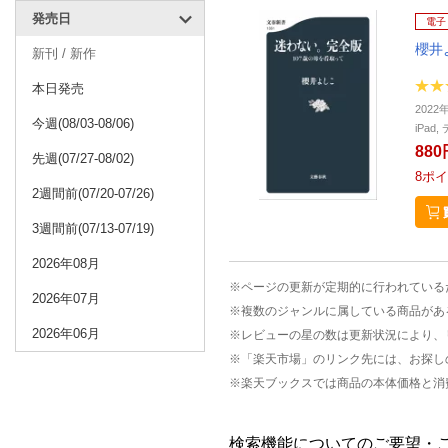
発売日
電子
櫻井
新刊 / 新作
本日発売
2022
今週(08/03-08/06)
iPa
880
先週(07/27-08/02)
8
ポイ
2週間前(07/20-07/26)
3週間前(07/13-07/19)
2026年08月
※ページの更新が定期的に行われている
2026年07月
※複数のジャンルに属している商品があ
2026年06月
※レビューの星の数は更新状況により、
※「楽天市場」のリンク先には、お探し
※楽天ブックスでは商品の本体価格と消
検索機能についてのご要望・