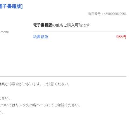
楽天チケット
電子書籍版]
エンタメニュース
商品番号：4390000010051
推し楽
電子書籍版
の他もご購入可能です
hone,
紙書籍版
935円
は異なる場合がございます。ご注意ください。
ださい。
についてはリンク先の各ページにてご確認ください。
い。