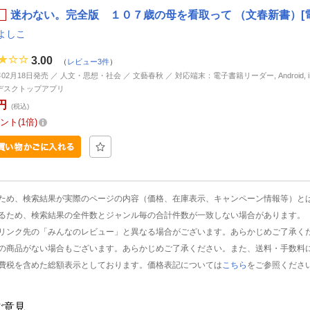
迷わない。完全版 １０７歳の母を看取って （文春新書）[
よしこ
3.00
（
レビュー3件
）
年02月18日発売 ／ 人文・思想・社会 ／ 文藝春秋 ／ 対応端末：電子書籍リーダー, Android, iP
d, デスクトップアプリ
円
(税込)
ント
1倍
ため、検索結果が実際のページの内容（価格、在庫表示、キャンペーン情報等）と
るため、検索結果の全件数とジャンル毎の合計件数が一致しない場合があります。
リンク先の「みんなのレビュー」と異なる場合がございます。あらかじめご了承く
の商品がない場合もございます。あらかじめご了承ください。また、送料・手数料
費税を含めた総額表示としております。価格表記については
こちら
をご参照くださ
ご意見