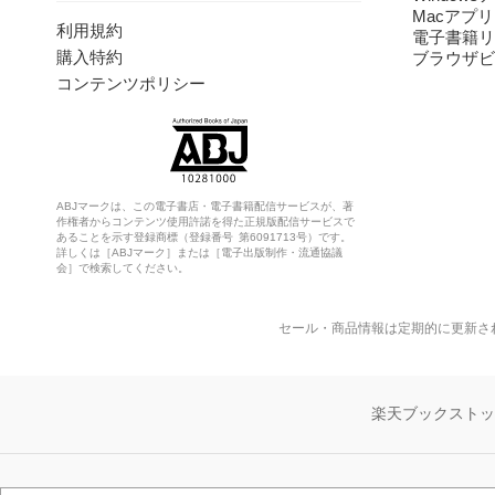
Macアプリ
利用規約
電子書籍リ
購入特約
ブラウザビ
コンテンツポリシー
ABJマークは、この電子書店・電子書籍配信サービスが、著
作権者からコンテンツ使用許諾を得た正規版配信サービスで
あることを示す登録商標（登録番号 第6091713号）です。
詳しくは［ABJマーク］または［電子出版制作・流通協議
会］で検索してください。
セール・商品情報は定期的に更新さ
楽天ブックスト