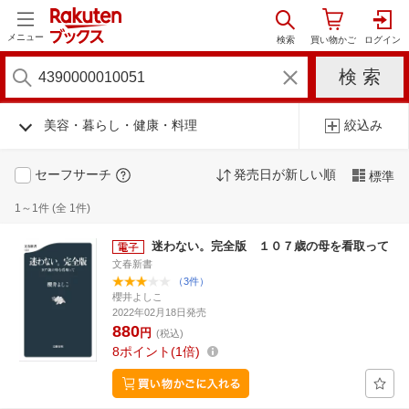
メニュー
美容・暮らし・健康・料理
絞込み
セーフサーチ
発売日が新しい順
標準
1～1件 (全 1件)
迷わない。完全版 １０７歳の母を看取って
文春新書
（3件）
櫻井よしこ
2022年02月18日発売
880
円
(税込)
8
ポイント
1倍