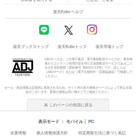
楽天Kobo ヘルプ
楽天ブックストップ
楽天Koboトップ
楽天市場トップ
ABJマークは、この電子書店・電子書籍配信サービスが、著作権
者からコンテンツ使用許諾を得た正規版配信サービスであること
を示す登録商標（登録番号 第6091713号）です。詳しくは
［ABJマーク］または［電子出版制作・流通協議会］で検索して
ください。
セール・商品情報は定期的に更新されるため、サイト内の表示価格がページによって異なる場
合がございます。最新の価格は買い物かごでご確認ください。
このページの先頭に戻る
表示モード
モバイル
PC
企業情報
個人情報保護方針
特定商取引法に基づく表記