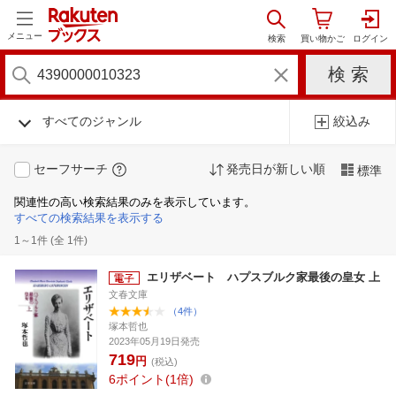
メニュー
すべてのジャンル
絞込み
セーフサーチ
発売日が新しい順
標準
関連性の高い検索結果のみを表示しています。
すべての検索結果を表示する
1～1件 (全 1件)
エリザベート ハプスブルク家最後の皇女 上
文春文庫
（4件）
塚本哲也
2023年05月19日発売
719
円
(税込)
6
ポイント
1倍