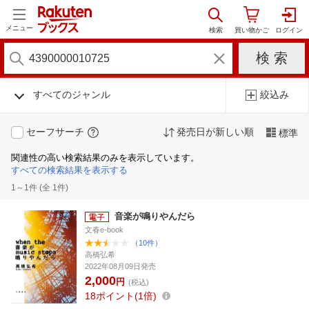
メニュー
すべてのジャンル
絞込み
セーフサーチ
発売日が新しい順
標準
関連性の高い検索結果のみを表示しています。
すべての検索結果を表示する
1～1件 (全 1件)
音楽が鳴りやんだら
文春e-book
（10件）
高橋弘希
2022年08月09日発売
2,000
円
(税込)
18
ポイント
1倍