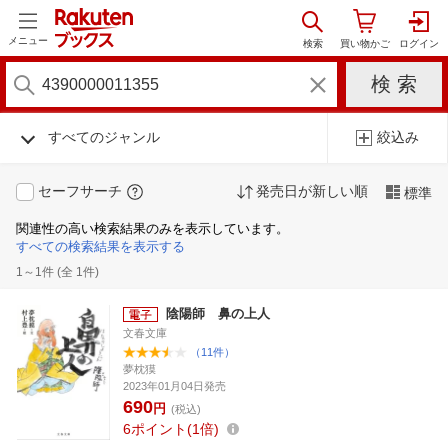
メニュー
すべてのジャンル
絞込み
セーフサーチ
発売日が新しい順
標準
関連性の高い検索結果のみを表示しています。
すべての検索結果を表示する
1～1件 (全 1件)
陰陽師 鼻の上人
文春文庫
（11件）
夢枕獏
2023年01月04日発売
690
円
(税込)
6
ポイント
1倍