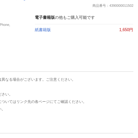
楽天チケット
商品番号：4390000011502
エンタメニュース
推し楽
電子書籍版
の他もご購入可能です
hone,
紙書籍版
1,650円
は異なる場合がございます。ご注意ください。
ださい。
についてはリンク先の各ページにてご確認ください。
い。