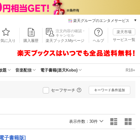
楽天グループのエンタメサービス
本/ゲーム/CD/DVD
注文内容の確認・
楽天市場
キャンセル
楽天ブックス
サービス一覧
お気に入り
購入履歴
楽天ブックスMyページ
ヘルプ
電子書籍
楽天Kobo
雑誌読み放題
楽天マガジン
放題
音楽配信
電子書籍(楽天Kobo)
R18+
音楽配信
楽天ミュージック
動画配信
セーフサーチ
キーワード条件追加
楽天TV
動画配信ガイド
Rakuten PLAY
無料テレビ
表示件数：
30件
Rチャンネル
チケット
電子書籍版]