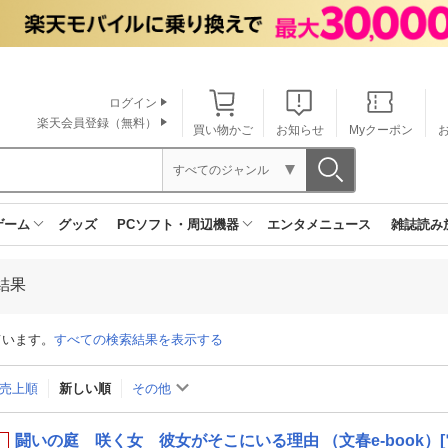
ログイン
楽天会員登録（無料）
買い物かご
お知らせ
Myクーポン
すべてのジャンル
ゲーム
グッズ
PCソフト・周辺機器
エンタメニュース
雑誌読み
結果
ています。
すべての検索結果を表示する
売上順
新しい順
その他
闘いの庭 咲く女 彼女がそこにいる理由 （文春e-book）[