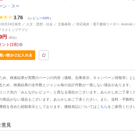
ーン・スー
3.76
（
レビュー93件
）
年03月24日発売 ／ 人文・思想・社会 ／ 文藝春秋 ／ 対応端末：電子書籍リーダー, Android, iP
d, デスクトップアプリ
99円
(税込)
イント
1倍
ため、検索結果が実際のページの内容（価格、在庫表示、キャンペーン情報等）と
るため、検索結果の全件数とジャンル毎の合計件数が一致しない場合があります。
リンク先の「みんなのレビュー」と異なる場合がございます。あらかじめご了承く
の商品がない場合もございます。あらかじめご了承ください。また、送料・手数料
費税を含めた総額表示としております。価格表記については
こちら
をご参照くださ
ご意見