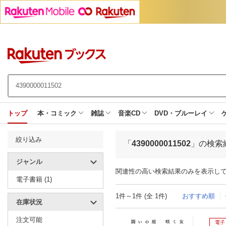
トップ
本・コミック
雑誌
音楽CD
DVD・ブルーレイ
絞り込み
「
4390000011502
」の検索
ジャンル
関連性の高い検索結果のみを表示し
電子書籍 (1)
1件～1件 (全 1件)
おすすめ順
在庫状況
注文可能
電子