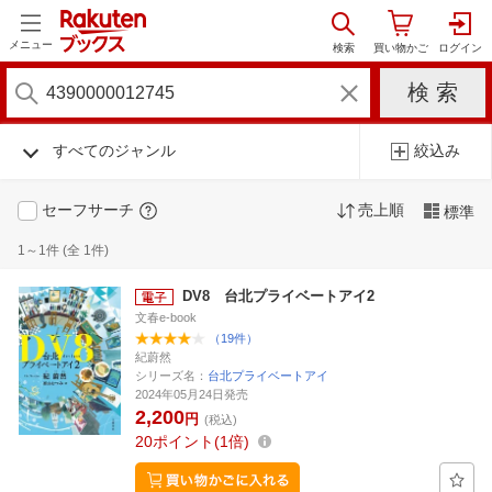
メニュー
すべてのジャンル
絞込み
セーフサーチ
売上順
標準
1～1件 (全 1件)
DV8 台北プライベートアイ2
文春e-book
（19件）
紀蔚然
シリーズ名：
台北プライベートアイ
2024年05月24日発売
2,200
円
(税込)
20
ポイント
1倍