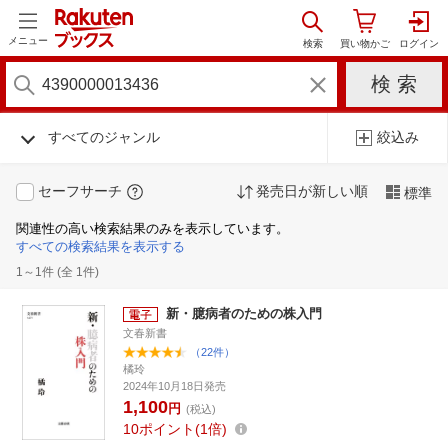
メニュー
すべてのジャンル
絞込み
セーフサーチ
発売日が新しい順
標準
関連性の高い検索結果のみを表示しています。
すべての検索結果を表示する
1～1件 (全 1件)
新・臆病者のための株入門
文春新書
（22件）
橘玲
2024年10月18日発売
1,100
円
(税込)
10
ポイント
1倍