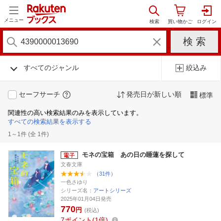
メニュー
すべてのジャンル
絞込み
セーフサーチ
発売日が新しい順
標準
関連性の高い検索結果のみを表示しています。
すべての検索結果を表示する
1～1件 (全 1件)
モネの宝箱 あの日の睡蓮を探して
文春文庫
（31件）
一色さゆり
シリーズ名：
アートシリーズ
2025年01月04日発売
770
円
(税込)
7
ポイント
1倍