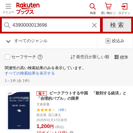
メニュー
すべてのジャンル
絞込み
セーフサーチ
発売日が新しい順
標準
関連性の高い検索結果のみを表示しています。
すべての検索結果を表示する
1～1件 (全 1件)
ピークアウトする中国 「殺到する経済」と
「合理的バブル」の限界
文春新書
（9件）
梶谷懐, 高口康太
2025年01月17日発売
1,200
円
(税込)
10
ポイント
1倍