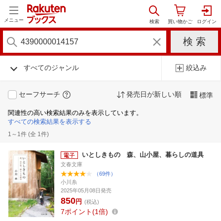
メニュー
すべてのジャンル
絞込み
セーフサーチ
発売日が新しい順
標準
関連性の高い検索結果のみを表示しています。
すべての検索結果を表示する
1～1件 (全 1件)
いとしきもの 森、山小屋、暮らしの道具
文春文庫
（69件）
小川糸
2025年05月08日発売
850
円
(税込)
7
ポイント
1倍