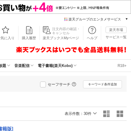
楽天グループのエンタメサービス
本/ゲーム/CD/DVD
注文内容の確認・
楽天市場
キャンセル
楽天ブックス
サービス一覧
お気に入り
購入履歴
楽天ブックスMyページ
ヘルプ
電子書籍
楽天Kobo
雑誌読み放題
楽天マガジン
放題
音楽配信
電子書籍(楽天Kobo)
R18+
音楽配信
楽天ミュージック
動画配信
セーフサーチ
キーワード条件追加
楽天TV
動画配信ガイド
Rakuten PLAY
無料テレビ
表示件数：
30件
Rチャンネル
チケット
書籍版]