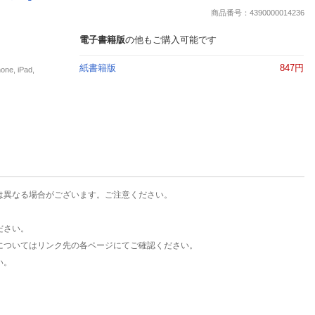
楽天チケット
商品番号：4390000014236
エンタメニュース
推し楽
電子書籍版
の他もご購入可能です
紙書籍版
847円
, iPad,
は異なる場合がございます。ご注意ください。
ださい。
についてはリンク先の各ページにてご確認ください。
い。