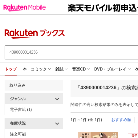
トップ
本・コミック
雑誌
音楽CD
DVD・ブルーレイ
絞り込み
「
4390000014236
」の検索
ジャンル
関連性の高い検索結果のみを表示し
電子書籍 (1)
1件～1件 (全 1件)
おすすめ順
在庫状況
注文可能
電子