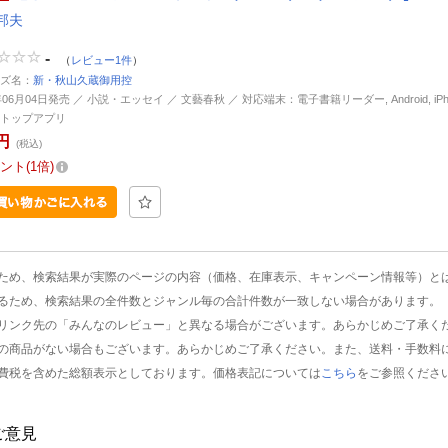
邦夫
-
（
レビュー1件
）
ズ名：
新・秋山久蔵御用控
年06月04日発売 ／ 小説・エッセイ ／ 文藝春秋 ／ 対応端末：電子書籍リーダー, Android, iPhone
トップアプリ
円
(税込)
ント
1倍
ため、検索結果が実際のページの内容（価格、在庫表示、キャンペーン情報等）と
るため、検索結果の全件数とジャンル毎の合計件数が一致しない場合があります。
リンク先の「みんなのレビュー」と異なる場合がございます。あらかじめご了承く
の商品がない場合もございます。あらかじめご了承ください。また、送料・手数料
費税を含めた総額表示としております。価格表記については
こちら
をご参照くださ
ご意見