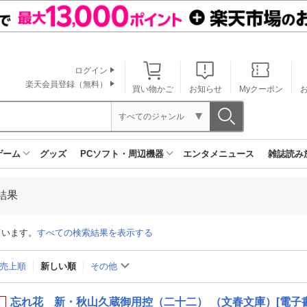
ログイン
楽天会員登録（無料）
買い物かご
お知らせ
Myクーポン
すべてのジャンル
ゲーム
グッズ
PCソフト・周辺機器
エンタメニュース
雑誌読み
結果
ています。
すべての検索結果を表示する
売上順
新しい順
その他
忘れ花 新・秋山久蔵御用控（二十二） （文春文庫）[電子