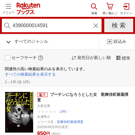
メニュー
すべてのジャンル
絞込み
セーフサーチ
発売日が新しい順
標準
関連性の高い検索結果のみを表示しています。
すべての検索結果を表示する
1～1件 (全 1件)
プーチンになろうとした女 歌舞伎町麻薬捜
査
文春文庫
（2件）
永瀬隼介
シリーズ名：
歌舞伎町麻薬捜査
2025年08月05日発売
950
円
(税込)