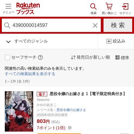
メニュー
すべてのジャンル
絞込み
セーフサーチ
発売日が新しい順
標準
関連性の高い検索結果のみを表示しています。
すべての検索結果を表示する
1～1件 (全 1件)
悪役令嬢のお嫁さま 1【電子限定特典付き】
Seasons
かわのあきこ
シリーズ名：
悪役令嬢のお嫁さま
2025年09月16日発売
803
円
(税込)
7
ポイント
1倍