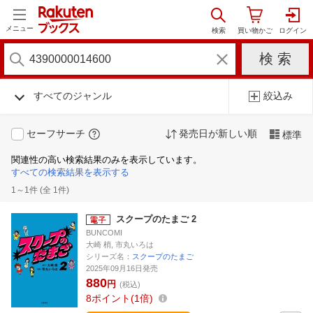
メニュー
すべてのジャンル
絞込み
セーフサーチ
発売日が新しい順
標準
関連性の高い検索結果のみを表示しています。
すべての検索結果を表示する
1～1件 (全 1件)
スクープのたまご 2
BUNCOMI
大崎 梢, 市丸いろは
シリーズ名：
スクープのたまご
2025年09月16日発売
880
円
(税込)
8
ポイント
1倍