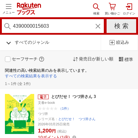
メニュー
すべてのジャンル
絞込み
セーフサーチ
発売日が新しい順
標準
関連性の高い検索結果のみを表示しています。
すべての検索結果を表示する
1～1件 (全 1件)
とびだせ！ つづ井さん 3
文春e-book
（1件）
つづ井
シリーズ名：
とびだせ！ つづ井さん
2026年03月25日発売
1,200
円
(税込)
10
ポイント
1倍