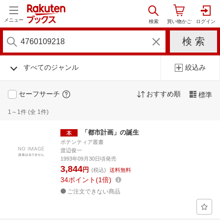
メニュー
すべてのジャンル
絞込み
セーフサーチ
おすすめ順
標準
1～1件 (全 1件)
「都市計画」の誕生
ポテンティア叢書
渡辺俊一
1993年09月30日頃発売
3,844
円
(税込)
送料無料
34
ポイント
1倍
ご注文できない商品