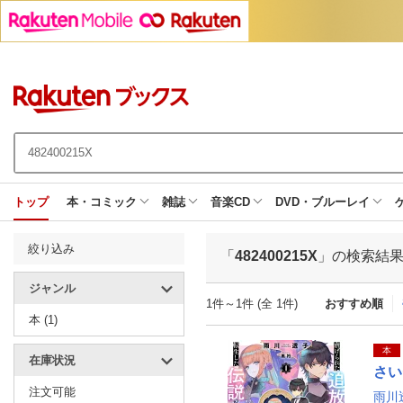
トップ
本・コミック
雑誌
音楽CD
DVD・ブルーレイ
絞り込み
「
482400215X
」の検索結
ジャンル
1件～1件 (全 1件)
おすすめ順
本 (1)
本
在庫状況
さい
注文可能
雨川