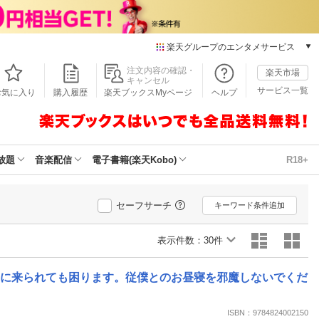
楽天グループのエンタメサービス
本/ゲーム/CD/DVD
注文内容の確認・
楽天市場
キャンセル
楽天ブックス
サービス一覧
お気に入り
購入履歴
楽天ブックスMyページ
ヘルプ
電子書籍
楽天Kobo
雑誌読み放題
楽天マガジン
放題
音楽配信
電子書籍(楽天Kobo)
R18+
音楽配信
楽天ミュージック
動画配信
セーフサーチ
キーワード条件追加
楽天TV
動画配信ガイド
表示件数：
30件
Rakuten PLAY
無料テレビ
えに来られても困ります。従僕とのお昼寝を邪魔しないでくだ
Rチャンネル
チケット
ISBN：9784824002150