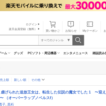
ログイン
楽天会員登録（無料）
買い物かご
お知らせ
Myクーポン
すべてのジャンル
ゲーム
グッズ
PCソフト・周辺機器
エンタメニュース
雑誌読み
果
売上順
新しい順
その他
虐げられた追放王女は、転生した伝説の魔女でした 1 〜迎
〜 （オーバーラップノベルスf）
透子
,
黒裄