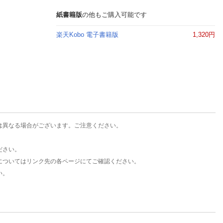
楽天チケット
エンタメニュース
紙書籍版
の他もご購入可能です
推し楽
楽天Kobo 電子書籍版
1,320円
は異なる場合がございます。ご注意ください。
ださい。
についてはリンク先の各ページにてご確認ください。
い。