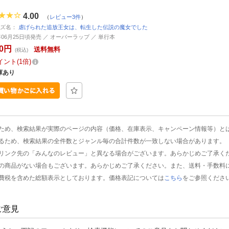
4.00
（
レビュー3件
）
ーズ名：
虐げられた追放王女は、転生した伝説の魔女でした
2年06月25日頃発売 ／ オーバーラップ ／ 単行本
20円
送料無料
(税込)
イント
1倍
庫あり
ため、検索結果が実際のページの内容（価格、在庫表示、キャンペーン情報等）と
るため、検索結果の全件数とジャンル毎の合計件数が一致しない場合があります。
リンク先の「みんなのレビュー」と異なる場合がございます。あらかじめご了承く
の商品がない場合もございます。あらかじめご了承ください。また、送料・手数料
費税を含めた総額表示としております。価格表記については
こちら
をご参照くださ
ご意見