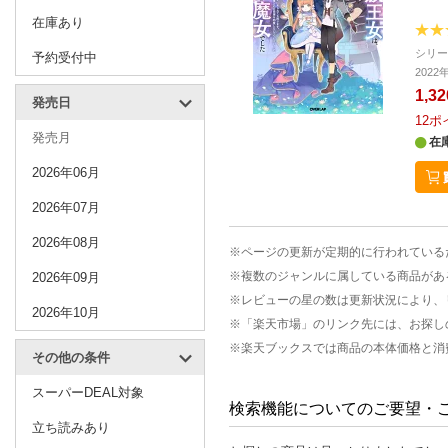
在庫あり
シリ
予約受付中
202
1,3
発売日
12
ポ
発売月
在
2026年06月
2026年07月
2026年08月
※ページの更新が定期的に行われている
※複数のジャンルに属している商品があ
2026年09月
※レビューの星の数は更新状況により、
2026年10月
※「楽天市場」のリンク先には、お探し
※楽天ブックスでは商品の本体価格と消
その他の条件
スーパーDEAL対象
検索機能についてのご要望・
立ち読みあり