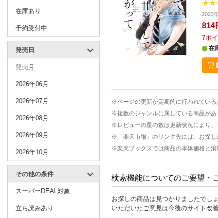
在庫あり
202
814
予約受付中
7
ポイ
在
発売日
発売月
2026年06月
2026年07月
※ページの更新が定期的に行われている
※複数のジャンルに属している商品があ
2026年08月
※レビューの星の数は更新状況により、
2026年09月
※「楽天市場」のリンク先には、お探し
※楽天ブックスでは商品の本体価格と消
2026年10月
その他の条件
検索機能についてのご要望・
スーパーDEAL対象
お探しの商品は見つかりましたでし
立ち読みあり
いただいたご意見は今後のサイト改