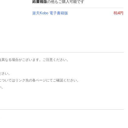
楽天チケット
紙書籍版
の他もご購入可能です
エンタメニュース
楽天Kobo 電子書籍版
814円
推し楽
は異なる場合がございます。ご注意ください。
ださい。
についてはリンク先の各ページにてご確認ください。
い。
。