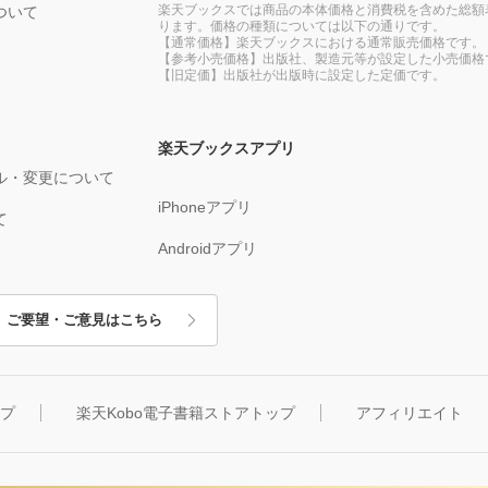
楽天ブックスでは商品の本体価格と消費税を含めた総額
ついて
ります。価格の種類については以下の通りです。
【通常価格】楽天ブックスにおける通常販売価格です。
【参考小売価格】出版社、製造元等が設定した小売価格
【旧定価】出版社が出版時に設定した定価です。
楽天ブックスアプリ
ル・変更について
iPhoneアプリ
て
Androidアプリ
ご要望・ご意見はこちら
ップ
楽天Kobo電子書籍ストアトップ
アフィリエイト