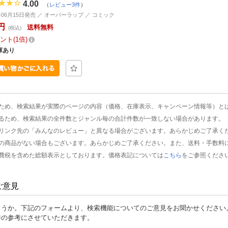
4.00
（
レビュー3件
）
3年06月15日発売 ／ オーバーラップ ／ コミック
円
送料無料
(税込)
ント
1倍
庫あり
ため、検索結果が実際のページの内容（価格、在庫表示、キャンペーン情報等）と
るため、検索結果の全件数とジャンル毎の合計件数が一致しない場合があります。
リンク先の「みんなのレビュー」と異なる場合がございます。あらかじめご了承く
の商品がない場合もございます。あらかじめご了承ください。また、送料・手数料
費税を含めた総額表示としております。価格表記については
こちら
をご参照くださ
ご意見
ょうか。下記のフォームより、検索機能についてのご意見をお聞かせください
善の参考にさせていただきます。