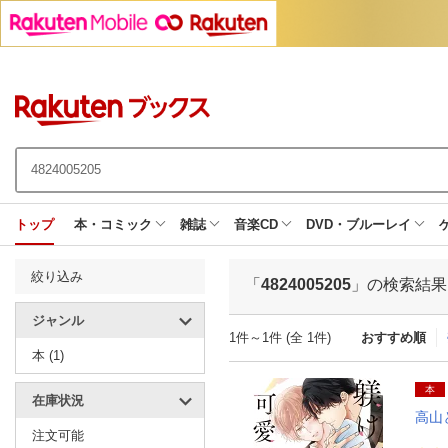
トップ
本・コミック
雑誌
音楽CD
DVD・ブルーレイ
絞り込み
「
4824005205
」の検索結果
ジャンル
1件～1件 (全 1件)
おすすめ順
本 (1)
本
在庫状況
高山
注文可能