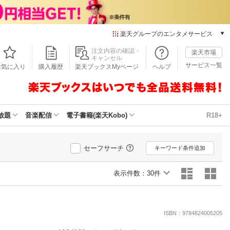
楽天グループのエンタメサービス
本/ゲーム/CD/DVD
注文内容の確認・
楽天市場
キャンセル
楽天ブックス
サービス一覧
お気に入り
購入履歴
楽天ブックスMyページ
ヘルプ
電子書籍
楽天Kobo
雑誌読み放題
楽天マガジン
放題
音楽配信
電子書籍(楽天Kobo)
R18+
音楽配信
楽天ミュージック
動画配信
セーフサーチ
キーワード条件追加
楽天TV
動画配信ガイド
表示件数：
30件
Rakuten PLAY
無料テレビ
Rチャンネル
ISBN：9784824005205
チケット