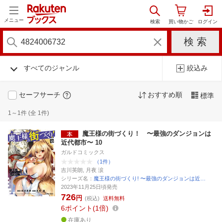
メニュー
すべてのジャンル
絞込み
セーフサーチ
おすすめ順
標準
1～1件 (全 1件)
魔王様の街づくり！ 〜最強のダンジョンは
近代都市〜 10
ガルドコミックス
（1件）
吉川英朗, 月夜 涙
シリーズ名：
魔王様の街づくり! 〜最強のダンジョンは近…
2023年11月25日頃発売
726
円
(税込)
送料無料
6
ポイント
1倍
在庫あり