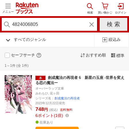
メニュー
すべてのジャンル
絞込み
セーフサーチ
おすすめ順
標準
1～1件 (全 1件)
創成魔法の再現者 6 新星の玉座 -世界を変え
る恋の魔法ー
オーバーラップ文庫
みわもひ, 花ヶ田
シリーズ名：
創成魔法の再現者
2023年12月22日発売
748
円
(税込)
送料無料
6
ポイント
1倍
在庫あり