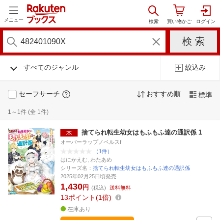
メニュー
すべてのジャンル
絞込み
セーフサーチ
おすすめ順
標準
1～1件 (全 1件)
捨てられ転生幼女はもふもふ達の通訳係 1
オーバーラップノベルスf
（1件）
はにかえむ, わたあめ
シリーズ名：
捨てられ転生幼女はもふもふ達の通訳係
2025年02月25日頃発売
1,430
円
(税込)
送料無料
13
ポイント
1倍
在庫あり