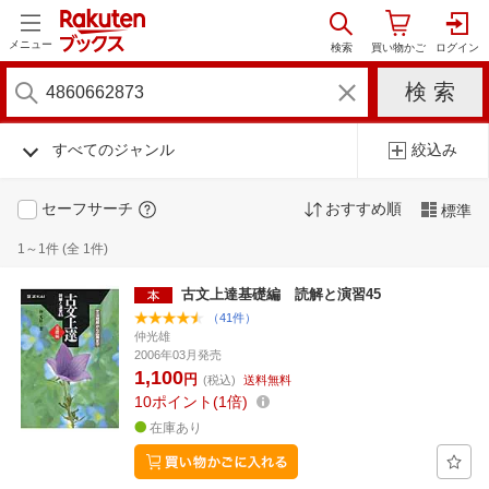
メニュー
すべてのジャンル
絞込み
セーフサーチ
おすすめ順
標準
1～1件 (全 1件)
古文上達基礎編 読解と演習45
（41件）
仲光雄
2006年03月発売
1,100
円
(税込)
送料無料
10
ポイント
1倍
在庫あり