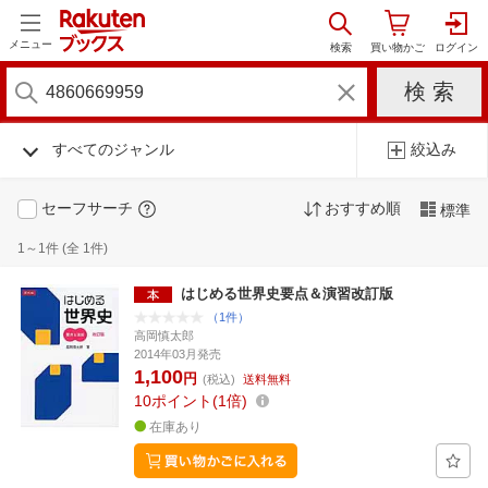
メニュー
すべてのジャンル
絞込み
セーフサーチ
おすすめ順
標準
1～1件 (全 1件)
はじめる世界史要点＆演習改訂版
（1件）
高岡慎太郎
2014年03月発売
1,100
円
(税込)
送料無料
10
ポイント
1倍
在庫あり