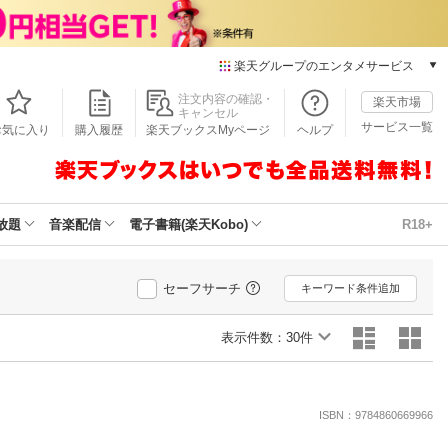
楽天グループのエンタメサービス
本/ゲーム/CD/DVD
注文内容の確認・
楽天市場
キャンセル
楽天ブックス
サービス一覧
お気に入り
購入履歴
楽天ブックスMyページ
ヘルプ
電子書籍
楽天Kobo
雑誌読み放題
楽天マガジン
放題
音楽配信
電子書籍(楽天Kobo)
R18+
音楽配信
楽天ミュージック
動画配信
セーフサーチ
キーワード条件追加
楽天TV
動画配信ガイド
表示件数：
30件
Rakuten PLAY
無料テレビ
Rチャンネル
ISBN：9784860669966
チケット