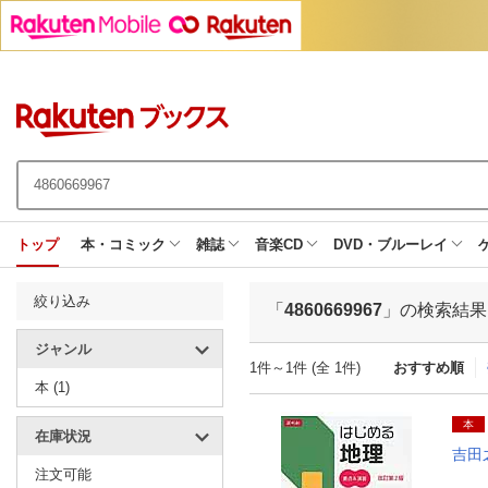
トップ
本・コミック
雑誌
音楽CD
DVD・ブルーレイ
絞り込み
「
4860669967
」の検索結果
ジャンル
1件～1件 (全 1件)
おすすめ順
本 (1)
本
在庫状況
吉田
注文可能