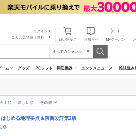
ログイン
楽天会員登録（無料）
買い物かご
お知らせ
Myクーポン
すべてのジャンル
ゲーム
グッズ
PCソフト・周辺機器
エンタメニュース
雑誌読み
売上順
新しい順
その他
はじめる地理要点＆演習改訂第2版
之彦