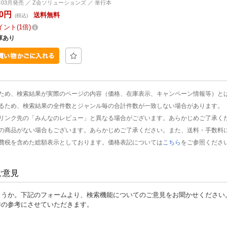
4年03月発売 ／ Z会ソリューションズ ／ 単行本
10円
送料無料
(税込)
イント
1倍
庫あり
ため、検索結果が実際のページの内容（価格、在庫表示、キャンペーン情報等）と
るため、検索結果の全件数とジャンル毎の合計件数が一致しない場合があります。
リンク先の「みんなのレビュー」と異なる場合がございます。あらかじめご了承く
の商品がない場合もございます。あらかじめご了承ください。また、送料・手数料
費税を含めた総額表示としております。価格表記については
こちら
をご参照くださ
ご意見
ょうか。下記のフォームより、検索機能についてのご意見をお聞かせください
善の参考にさせていただきます。