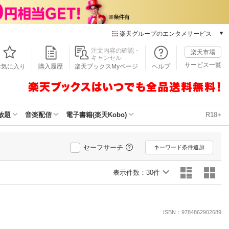
楽天グループのエンタメサービス
本/ゲーム/CD/DVD
注文内容の確認・
楽天市場
キャンセル
楽天ブックス
サービス一覧
お気に入り
購入履歴
楽天ブックスMyページ
ヘルプ
電子書籍
楽天Kobo
雑誌読み放題
楽天マガジン
放題
音楽配信
電子書籍(楽天Kobo)
R18+
音楽配信
楽天ミュージック
動画配信
セーフサーチ
キーワード条件追加
楽天TV
動画配信ガイド
表示件数：
30件
Rakuten PLAY
無料テレビ
Rチャンネル
ISBN：9784862902689
チケット