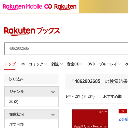
トップ
本・コミック
雑誌
音楽CD
DVD・ブルーレイ
絞り込み
「
4862902685
」の検索結果
ジャンル
1件～2件 (全 2件)
おすすめ順
本 (2)
本
在庫状況
Z会
注文可能