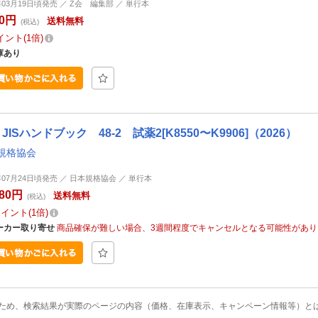
9年03月19日頃発売 ／ Z会 編集部 ／ 単行本
50円
送料無料
(税込)
イント
1倍
庫あり
JISハンドブック 48-2 試薬2[K8550〜K9906]（2026）
規格協会
6年07月24日頃発売 ／ 日本規格協会 ／ 単行本
180円
送料無料
(税込)
ポイント
1倍
ーカー取り寄せ
商品確保が難しい場合、3週間程度でキャンセルとなる可能性があり
ため、検索結果が実際のページの内容（価格、在庫表示、キャンペーン情報等）と