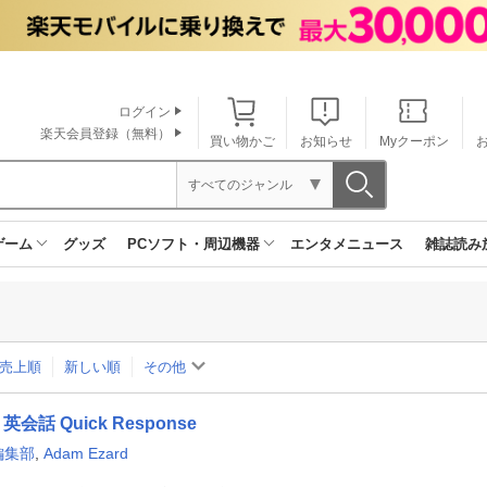
ログイン
楽天会員登録（無料）
買い物かご
お知らせ
Myクーポン
すべてのジャンル
ゲーム
グッズ
PCソフト・周辺機器
エンタメニュース
雑誌読み
売上順
新しい順
その他
英会話 Quick Response
編集部
,
Adam Ezard