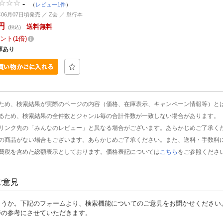
-
（
レビュー1件
）
年06月07日頃発売 ／ Z会 ／ 単行本
円
送料無料
(税込)
ント
1倍
庫あり
ため、検索結果が実際のページの内容（価格、在庫表示、キャンペーン情報等）と
るため、検索結果の全件数とジャンル毎の合計件数が一致しない場合があります。
リンク先の「みんなのレビュー」と異なる場合がございます。あらかじめご了承く
の商品がない場合もございます。あらかじめご了承ください。また、送料・手数料
費税を含めた総額表示としております。価格表記については
こちら
をご参照くださ
ご意見
ょうか。下記のフォームより、検索機能についてのご意見をお聞かせください
善の参考にさせていただきます。