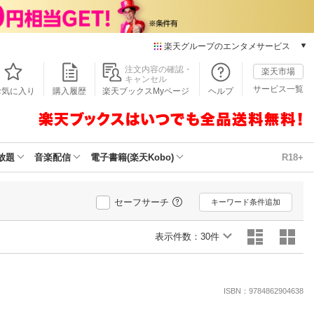
楽天グループのエンタメサービス
本/ゲーム/CD/DVD
注文内容の確認・
楽天市場
キャンセル
楽天ブックス
サービス一覧
お気に入り
購入履歴
楽天ブックスMyページ
ヘルプ
電子書籍
楽天Kobo
雑誌読み放題
楽天マガジン
放題
音楽配信
電子書籍(楽天Kobo)
R18+
音楽配信
楽天ミュージック
動画配信
セーフサーチ
キーワード条件追加
楽天TV
動画配信ガイド
表示件数：
30件
Rakuten PLAY
無料テレビ
Rチャンネル
ISBN：9784862904638
チケット