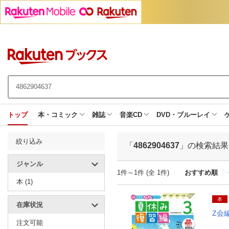
トップ
本・コミック
雑誌
音楽CD
DVD・ブルーレイ
絞り込み
「
4862904637
」の検索結果
ジャンル
1件～1件 (全 1件)
おすすめ順
本 (1)
本
在庫状況
Z会
注文可能