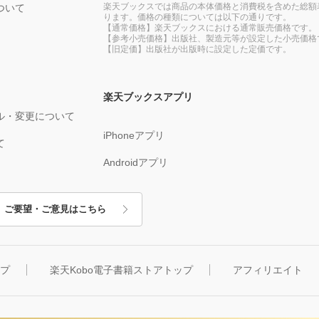
楽天ブックスでは商品の本体価格と消費税を含めた総額
ついて
ります。価格の種類については以下の通りです。
【通常価格】楽天ブックスにおける通常販売価格です。
【参考小売価格】出版社、製造元等が設定した小売価格
【旧定価】出版社が出版時に設定した定価です。
楽天ブックスアプリ
ル・変更について
iPhoneアプリ
て
Androidアプリ
ご要望・ご意見はこちら
ップ
楽天Kobo電子書籍ストアトップ
アフィリエイト