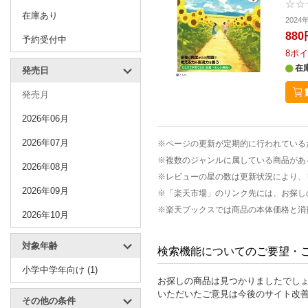
在庫あり
2024
880
予約受付中
8
ポイ
在
発売日
発売月
2026年06月
2026年07月
※ページの更新が定期的に行われている
※複数のジャンルに属している商品があ
2026年08月
※レビューの星の数は更新状況により、
2026年09月
※「楽天市場」のリンク先には、お探し
※楽天ブックスでは商品の本体価格と消
2026年10月
対象年齢
検索機能についてのご要望・
小学中学年向け (1)
お探しの商品は見つかりましたでし
いただいたご意見は今後のサイト改
その他の条件