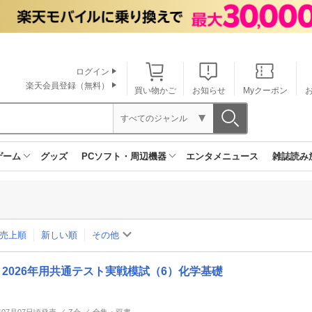
ログイン
楽天会員登録（無料）
買い物かご
お知らせ
Myクーポン
すべてのジャンル
ゲーム
グッズ
PCソフト・周辺機器
エンタメニュース
雑誌読み
売上順
新しい順
その他
2026年用共通テスト実戦模試（6）化学基礎
年07月07日頃発売 ／ Z会 ／ 全集・双書