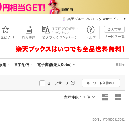
楽天グループのエンタメサービス
本/ゲーム/CD/DVD
注文内容の確認・
楽天市場
キャンセル
楽天ブックス
サービス一覧
お気に入り
購入履歴
楽天ブックスMyページ
ヘルプ
電子書籍
楽天Kobo
雑誌読み放題
楽天マガジン
放題
音楽配信
電子書籍(楽天Kobo)
R18+
音楽配信
楽天ミュージック
動画配信
セーフサーチ
キーワード条件追加
楽天TV
動画配信ガイド
表示件数：
30件
Rakuten PLAY
無料テレビ
Rチャンネル
ISBN：9784865316582
チケット