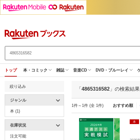
トップ
本・コミック
雑誌
音楽CD
DVD・ブルーレイ
絞り込み
「
4865316582
」の検索結果
ジャンル
1件～1件 (全 1件)
おすすめ順
本 (1)
本
在庫状況
注文可能
2025