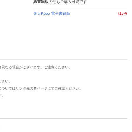
楽天チケット
紙書籍版
の他もご購入可能です
エンタメニュース
楽天Kobo 電子書籍版
715円
推し楽
は異なる場合がございます。ご注意ください。
ださい。
についてはリンク先の各ページにてご確認ください。
い。
。