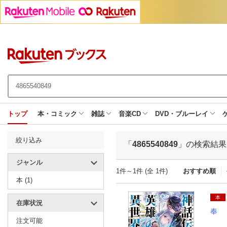
トップ
本・コミック
雑誌
音楽CD
DVD・ブルーレイ
絞り込み
「
4865540849
」の検索結果
ジャンル
1件～1件 (全 1件)
おすすめ順
本 (1)
本
在庫状況
奉
注文可能