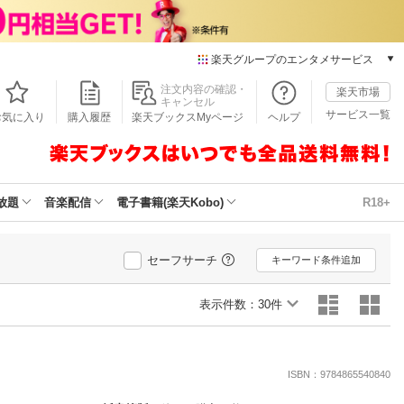
楽天グループのエンタメサービス
本/ゲーム/CD/DVD
注文内容の確認・
楽天市場
キャンセル
楽天ブックス
サービス一覧
お気に入り
購入履歴
楽天ブックスMyページ
ヘルプ
電子書籍
楽天Kobo
雑誌読み放題
楽天マガジン
放題
音楽配信
電子書籍(楽天Kobo)
R18+
音楽配信
楽天ミュージック
動画配信
セーフサーチ
キーワード条件追加
楽天TV
動画配信ガイド
表示件数：
30件
Rakuten PLAY
無料テレビ
Rチャンネル
ISBN：9784865540840
チケット