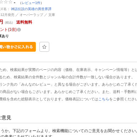
-
（
レビュー1件
）
ーズ名：
神話伝説の英雄の異世界譚
5年12月発売 ／ オーバーラップ ／ 文庫
円
送料無料
(税込)
ント
1倍
庫あり
ため、検索結果が実際のページの内容（価格、在庫表示、キャンペーン情報等）と
るため、検索結果の全件数とジャンル毎の合計件数が一致しない場合があります。
リンク先の「みんなのレビュー」と異なる場合がございます。あらかじめご了承く
の商品がない場合もございます。あらかじめご了承ください。また、送料・手数料
費税を含めた総額表示としております。価格表記については
こちら
をご参照くださ
ご意見
ょうか。下記のフォームより、検索機能についてのご意見をお聞かせください
善の参考にさせていただきます。