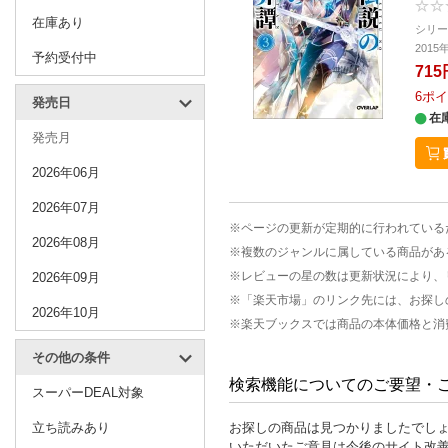
在庫あり
シリ
201
予約受付中
715
6
ポイ
発売日
在
発売月
2026年06月
2026年07月
※ページの更新が定期的に行われている
2026年08月
※複数のジャンルに属している商品があ
※レビューの星の数は更新状況により、
2026年09月
※「楽天市場」のリンク先には、お探し
2026年10月
※楽天ブックスでは商品の本体価格と消
その他の条件
検索機能についてのご要望・
スーパーDEAL対象
立ち読みあり
お探しの商品は見つかりましたでし
いただいたご意見は今後のサイト改