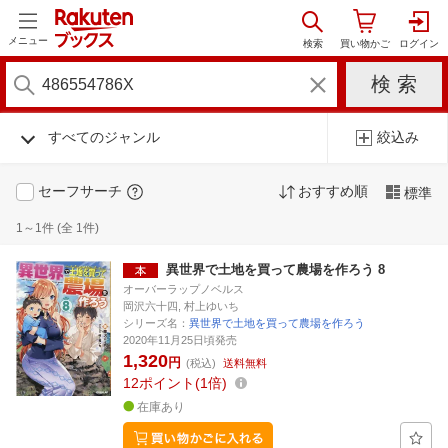
メニュー
すべてのジャンル
絞込み
セーフサーチ
おすすめ順
標準
1～1件 (全 1件)
異世界で土地を買って農場を作ろう 8
オーバーラップノベルス
岡沢六十四, 村上ゆいち
シリーズ名：
異世界で土地を買って農場を作ろう
2020年11月25日頃発売
1,320
円
(税込)
送料無料
12
ポイント
1倍
在庫あり