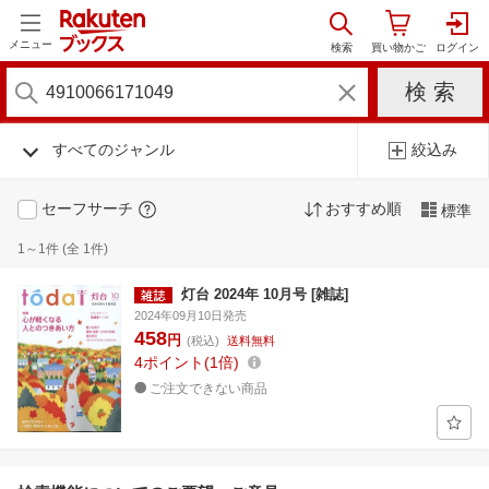
メニュー
すべてのジャンル
絞込み
セーフサーチ
おすすめ順
標準
1～1件 (全 1件)
灯台 2024年 10月号 [雑誌]
2024年09月10日発売
458
円
(税込)
送料無料
4
ポイント
1倍
ご注文できない商品