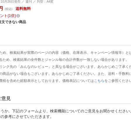
年10月26日発売 ／ 週刊 ／ 判型：A4変
円
送料無料
(税込)
ント
1倍
注文できない商品
ため、検索結果が実際のページの内容（価格、在庫表示、キャンペーン情報等）と
るため、検索結果の全件数とジャンル毎の合計件数が一致しない場合があります。
リンク先の「みんなのレビュー」と異なる場合がございます。あらかじめご了承く
の商品がない場合もございます。あらかじめご了承ください。また、送料・手数料
費税を含めた総額表示としております。価格表記については
こちら
をご参照くださ
ご意見
ょうか。下記のフォームより、検索機能についてのご意見をお聞かせください
善の参考にさせていただきます。