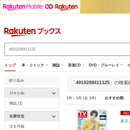
トップ
本・コミック
雑誌
音楽CD
DVD・ブルーレイ
絞り込み
「
4910208411125
」の検索
ジャンル
1件～1件 (全 1件)
おすすめ順
雑誌 (1)
雑誌
在庫状況
東京
注文可能