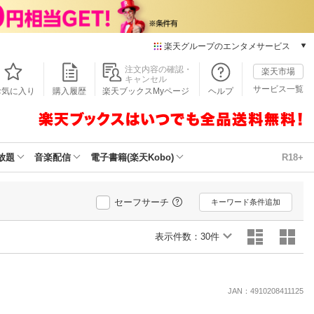
楽天グループのエンタメサービス
本/ゲーム/CD/DVD
注文内容の確認・
楽天市場
キャンセル
楽天ブックス
サービス一覧
お気に入り
購入履歴
楽天ブックスMyページ
ヘルプ
電子書籍
楽天Kobo
雑誌読み放題
楽天マガジン
放題
音楽配信
電子書籍(楽天Kobo)
R18+
音楽配信
楽天ミュージック
動画配信
セーフサーチ
キーワード条件追加
楽天TV
動画配信ガイド
表示件数：
30件
Rakuten PLAY
無料テレビ
Rチャンネル
JAN：4910208411125
チケット