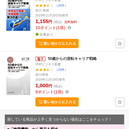
PHPビジネス新書
（25件）
前川 孝雄
2019年11月20日頃発売
1,155
円
(税込)
送料無料
10
ポイント
1倍
在庫あり
50歳からの逆転キャリア戦略
PHPビジネス新書
（23件）
前川孝雄
2019年11月19日発売
1,000
円
(税込)
9
ポイント
1倍
探している商品が上手く見つからない場合はここをチェック！