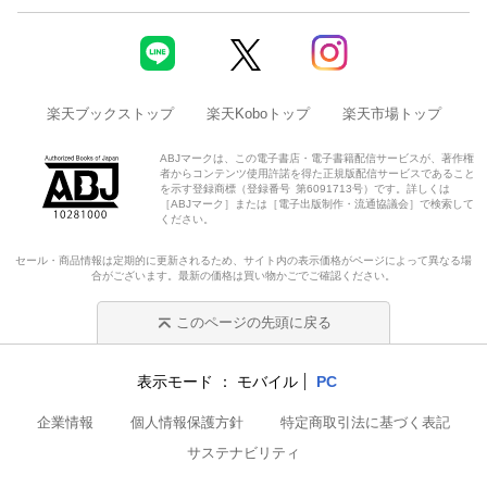
楽天ブックストップ
楽天Koboトップ
楽天市場トップ
ABJマークは、この電子書店・電子書籍配信サービスが、著作権
者からコンテンツ使用許諾を得た正規版配信サービスであること
を示す登録商標（登録番号 第6091713号）です。詳しくは
［ABJマーク］または［電子出版制作・流通協議会］で検索して
ください。
セール・商品情報は定期的に更新されるため、サイト内の表示価格がページによって異なる場
合がございます。最新の価格は買い物かごでご確認ください。
このページの先頭に戻る
表示モード
モバイル
PC
企業情報
個人情報保護方針
特定商取引法に基づく表記
サステナビリティ