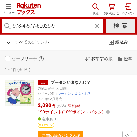
メニュー
すべてのジャンル
絞込み
セーフサーチ
おすすめ順
標準
1～1件 (全 1件)
プータンいまなんじ？
奈良坂智子, 和田義臣
シリーズ名：
プータンいまなんじ?
2021年02月発売
2,090
円
(税込)
送料無料
190
ポイント
10%ポイントバック
在庫あり