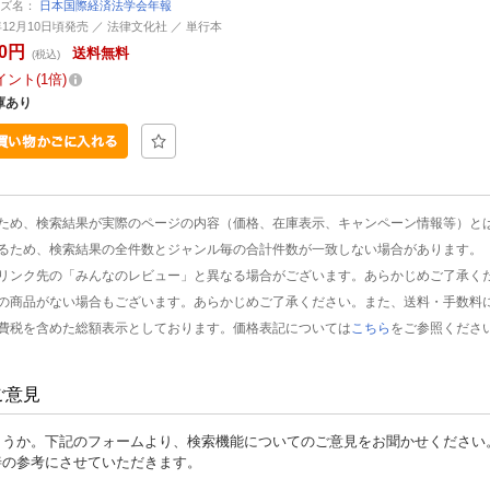
ーズ名：
日本国際経済法学会年報
0年12月10日頃発売 ／ 法律文化社 ／ 単行本
80円
送料無料
(税込)
イント
1倍
庫あり
ため、検索結果が実際のページの内容（価格、在庫表示、キャンペーン情報等）と
るため、検索結果の全件数とジャンル毎の合計件数が一致しない場合があります。
リンク先の「みんなのレビュー」と異なる場合がございます。あらかじめご了承く
の商品がない場合もございます。あらかじめご了承ください。また、送料・手数料
費税を含めた総額表示としております。価格表記については
こちら
をご参照くださ
ご意見
ょうか。下記のフォームより、検索機能についてのご意見をお聞かせください
善の参考にさせていただきます。