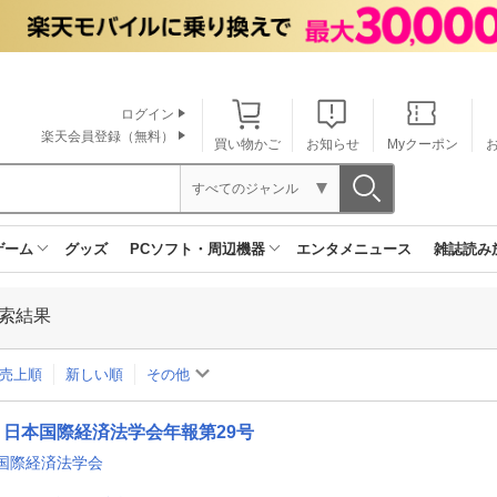
ログイン
楽天会員登録（無料）
買い物かご
お知らせ
Myクーポン
すべてのジャンル
ゲーム
グッズ
PCソフト・周辺機器
エンタメニュース
雑誌読み
索結果
売上順
新しい順
その他
日本国際経済法学会年報第29号
国際経済法学会