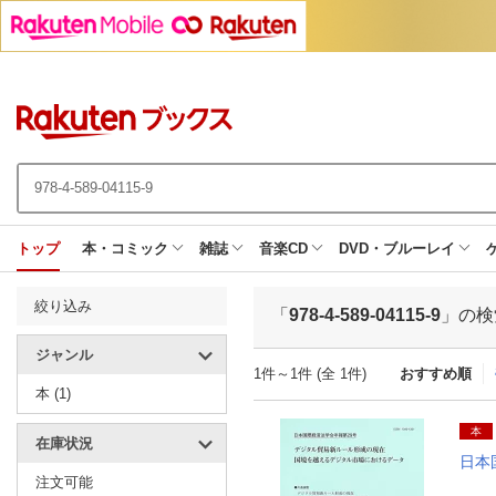
トップ
本・コミック
雑誌
音楽CD
DVD・ブルーレイ
絞り込み
「
978-4-589-04115-9
」の検
ジャンル
1件～1件 (全 1件)
おすすめ順
本 (1)
本
在庫状況
日本
注文可能