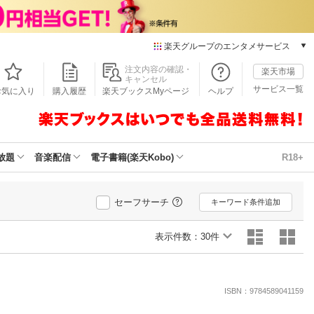
楽天グループのエンタメサービス
本/ゲーム/CD/DVD
注文内容の確認・
楽天市場
キャンセル
楽天ブックス
サービス一覧
お気に入り
購入履歴
楽天ブックスMyページ
ヘルプ
電子書籍
楽天Kobo
雑誌読み放題
楽天マガジン
放題
音楽配信
電子書籍(楽天Kobo)
R18+
音楽配信
楽天ミュージック
動画配信
セーフサーチ
キーワード条件追加
楽天TV
動画配信ガイド
表示件数：
30件
Rakuten PLAY
無料テレビ
Rチャンネル
ISBN：9784589041159
チケット