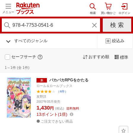
メニュー
すべてのジャンル
絞込み
セーフサーチ
おすすめ順
標準
1～1件 (全 1件)
バカバカRPGをかたる
ロール＆ロールブックス
（4件）
友野詳
2007年05月発売
1,430
円
(税込)
送料無料
13
ポイント
1倍
ご注文できない商品